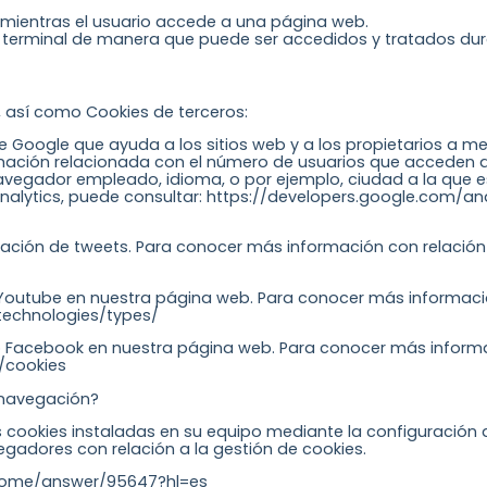
mientras el usuario accede a una página web.
l terminal de manera que puede ser accedidos y tratados dur
 así como Cookies de terceros:
e Google que ayuda a los sitios web y a los propietarios a me
mación relacionada con el número de usuarios que acceden a
, navegador empleado, idioma, o por ejemplo, ciudad a la que
nalytics, puede consultar: https://developers.google.com/ana
ización de tweets. Para conocer más información con relación 
io Youtube en nuestra página web. Para conocer más informaci
technologies/types/
cio Facebook en nuestra página web. Para conocer más inform
/cookies
 navegación?
las cookies instaladas en su equipo mediante la configuración
gadores con relación a la gestión de cookies.
hrome/answer/95647?hl=es