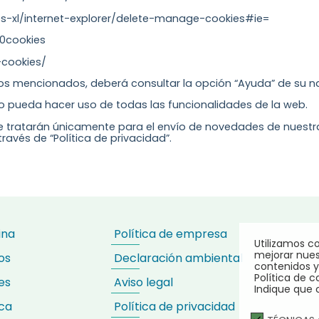
/es-xl/internet-explorer/delete-manage-cookies#ie=
20cookies
-cookies/
los mencionados, deberá consultar la opción “Ayuda” de su 
no pueda hacer uso de todas las funcionalidades de la web.
se tratarán únicamente para el envío de novedades de nuestr
avés de “Política de privacidad”.
ina
Política de empresa
Utilizamos co
mejorar nues
os
Declaración ambiental
contenidos y
Política de c
es
Aviso legal
Indique que 
ca
Política de privacidad