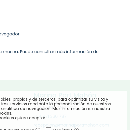
navegador.
a marina. Puede consultar más información del
Marina Port Mahón
okies, propias y de terceros, para optimizar su visita y
C/ Moll de Llevant, 297
tros servicios mediante la personalización de nuestros
07701 Maó, Menorca.
 analítica de navegación.
Más información en nuestra
ookies.
+34 971 366 787
cookies quiere aceptar
recepcion@marinaportmahon.com